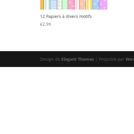
12 Papiers à divers motifs
€
2,99
Design de
Elegant Themes
| Propulsé par
Wor