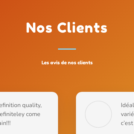
Nos Clients
Les avis de nos clients
finition quality,
Idéal
definiteley come
vari
in!!!
c’est