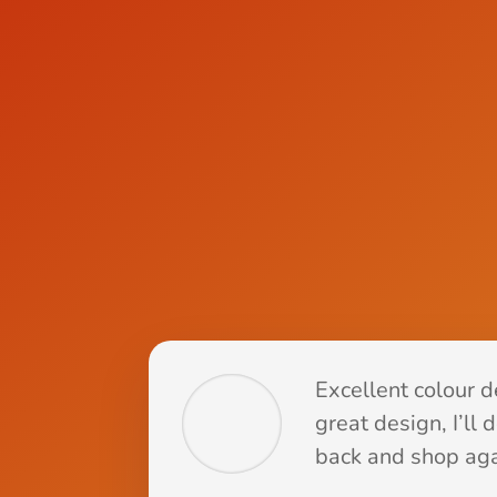
Excellent colour de
great design, I’ll 
back and shop aga