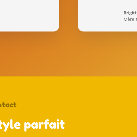
Brigit
Mère a
ntact
yle parfait