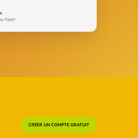
te
u foyer
CRÉER UN COMPTE GRATUIT