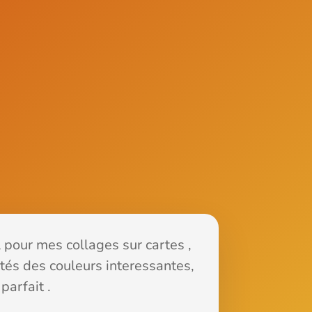
 pour mes collages sur cartes ,
étés des couleurs interessantes,
 parfait .